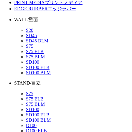
PRINT MEDIA
プリントメディア
EDGE RUBBER
エッジラバー
WALL/壁面
S20
SD45
SD45 BLM
S75
S75 ELB
S75 BLM
SD100
SD100 ELB
SD100 BLM
STAND/自立
S75
S75 ELB
S75 BLM
SD100
SD100 ELB
SD100 BLM
D100
D100 ELB