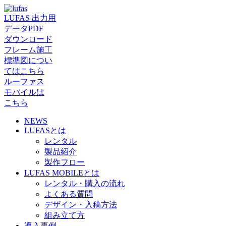
LUFAS 出力用
データPDF
ダウンロード
フレーム施工
標準図につい
てはこちら
ルーファス
モバイルは
こちら
NEWS
LUFASとは
レンタル
製品紹介
製作フロー
LUFAS MOBILEとは
レンタル・購入の流れ
よくある質問
デザイン・入稿方法
組み立て方
導入事例