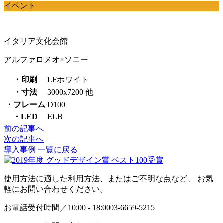
イベント
イタリア文化会館
アルファロメオ×ソニー
・印刷
LFホワイト
・寸法
3000x7200 他
・フレーム
D100
・LED
ELB
前の記事へ
投
次の記事へ
稿
導入事例 一覧に戻る
ナ
ビ
使用方法に適した利用方法、またはご不明な点など、 お気
軽にお問い合わせください。
ゲ
お電話受付時間／10:00 - 18:00
03-6659-5215
ー