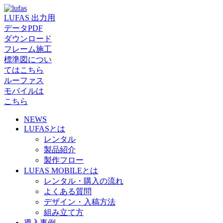
LUFAS 出力用
データPDF
ダウンロード
フレーム施工
標準図につい
てはこちら
ルーファス
モバイルは
こちら
NEWS
LUFASとは
レンタル
製品紹介
製作フロー
LUFAS MOBILEとは
レンタル・購入の流れ
よくある質問
デザイン・入稿方法
組み立て方
導入事例