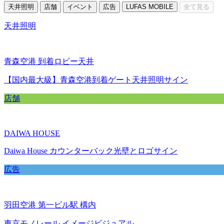
天井照明
店舗
イベント
広告
LUFAS MOBILE
全て見る
天井照明
青森空港 到着ロビー天井
【国内最大級】青森空港到着ゲート天井照明サイン
店舗
DAIWA HOUSE
Daiwa House カウンターバック光壁とロゴサイン
広告
羽田空港 第一ビル駅 構内
東京モノレール イメージビジュアル