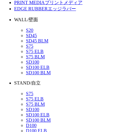
PRINT MEDIA
プリントメディア
EDGE RUBBER
エッジラバー
WALL/壁面
S20
SD45
SD45 BLM
S75
S75 ELB
S75 BLM
SD100
SD100 ELB
SD100 BLM
STAND/自立
S75
S75 ELB
S75 BLM
SD100
SD100 ELB
SD100 BLM
D100
D100 ELB