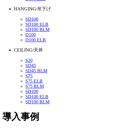
HANGING/吊下げ
SD100
SD100 ELB
SD100 BLM
D100
D100 ELB
CEILING/天井
S20
SD45
SD45 BLM
S75
S75 ELB
S75 BLM
SD100
SD100 ELB
SD100 BLM
導入事例