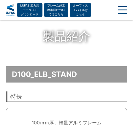
LUFAS 出力用
フレーム施工
ルーファス
データPDF
標準図につい
モバイルは
ダウンロード
てはこちら
こちら
NEWS
製品紹介
LUFASとは
レンタル
製品紹介
製作フロー
LUFAS MOBILEとは
D100_ELB_STAND
レンタル・購入の流れ
よくある質問
デザイン・入稿方法
特長
組み立て方
導入事例
ショールーム
100ｍｍ厚、軽量アルミフレーム
お問い合わせ
運営会社