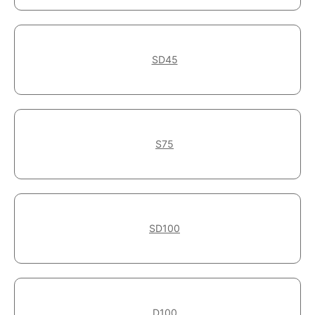
LUFAS MOBILE
ONLINE STORE
SD45
S75
SD100
D100