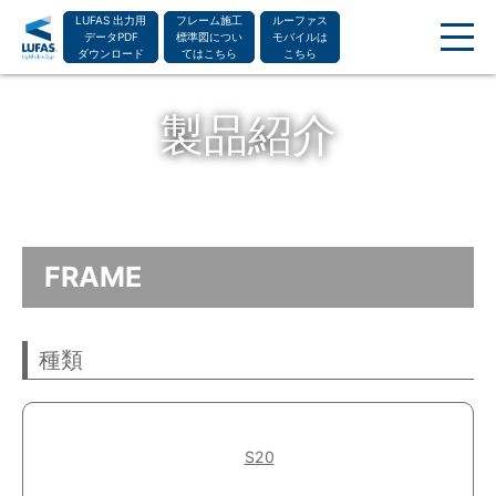
LUFAS 出力用
フレーム施工
ルーファス
データPDF
標準図につい
モバイルは
ダウンロード
てはこちら
こちら
NEWS
製品紹介
LUFASとは
レンタル
製品紹介
製作フロー
LUFAS MOBILEとは
FRAME
レンタル・購入の流れ
よくある質問
デザイン・入稿方法
種類
組み立て方
導入事例
ショールーム
S20
お問い合わせ
運営会社