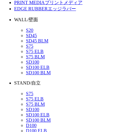
PRINT MEDIA
プリントメディア
EDGE RUBBER
エッジラバー
WALL/壁面
S20
SD45
SD45 BLM
S75
S75 ELB
S75 BLM
SD100
SD100 ELB
SD100 BLM
STAND/自立
S75
S75 ELB
S75 BLM
SD100
SD100 ELB
SD100 BLM
D100
D100 ELB