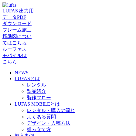
LUFAS 出力用
データPDF
ダウンロード
フレーム施工
標準図につい
てはこちら
ルーファス
モバイルは
こちら
NEWS
LUFASとは
レンタル
製品紹介
製作フロー
LUFAS MOBILEとは
レンタル・購入の流れ
よくある質問
デザイン・入稿方法
組み立て方
導入事例