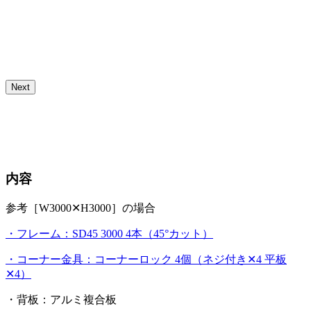
Next
内容
参考［W3000✕H3000］の場合
・フレーム：SD45 3000 4本（45°カット）
・コーナー金具：コーナーロック 4個（ネジ付き✕4 平板
✕4）
・背板：アルミ複合板