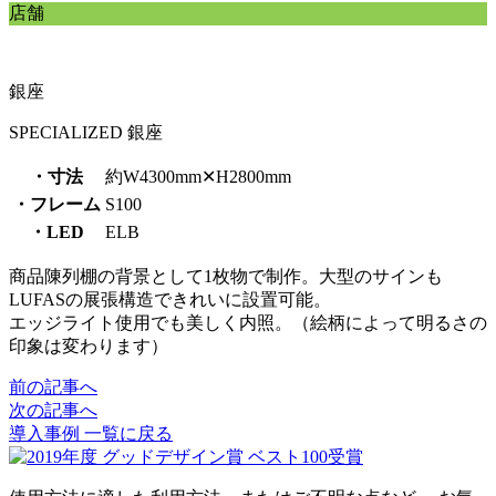
店舗
銀座
SPECIALIZED 銀座
・寸法
約W4300mm✕H2800mm
・フレーム
S100
・LED
ELB
商品陳列棚の背景として1枚物で制作。大型のサインも
LUFASの展張構造できれいに設置可能。
エッジライト使用でも美しく内照。（絵柄によって明るさの
印象は変わります）
前の記事へ
投
次の記事へ
稿
導入事例 一覧に戻る
ナ