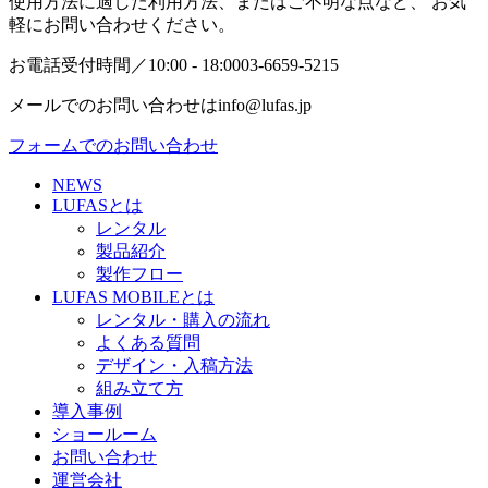
ビ
使用方法に適した利用方法、またはご不明な点など、 お気
軽にお問い合わせください。
ゲ
お電話受付時間／10:00 - 18:00
03-6659-5215
ー
シ
メールでのお問い合わせは
info@lufas.jp
ョ
フォームでのお問い合わせ
ン
NEWS
LUFASとは
レンタル
製品紹介
製作フロー
LUFAS MOBILEとは
レンタル・購入の流れ
よくある質問
デザイン・入稿方法
組み立て方
導入事例
ショールーム
お問い合わせ
運営会社