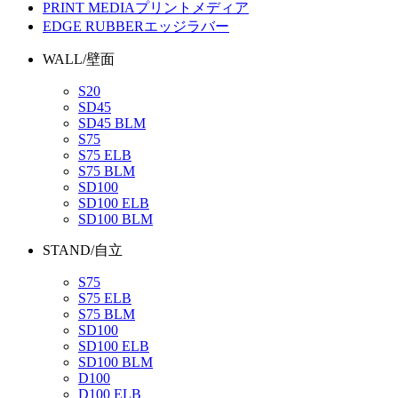
PRINT MEDIA
プリントメディア
EDGE RUBBER
エッジラバー
WALL/壁面
S20
SD45
SD45 BLM
S75
S75 ELB
S75 BLM
SD100
SD100 ELB
SD100 BLM
STAND/自立
S75
S75 ELB
S75 BLM
SD100
SD100 ELB
SD100 BLM
D100
D100 ELB