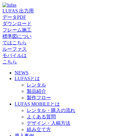
LUFAS 出力用
データPDF
ダウンロード
フレーム施工
標準図につい
てはこちら
ルーファス
モバイルは
こちら
NEWS
LUFASとは
レンタル
製品紹介
製作フロー
LUFAS MOBILEとは
レンタル・購入の流れ
よくある質問
デザイン・入稿方法
組み立て方
導入事例